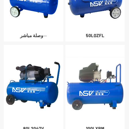
50LQZFL
وصلة مباشر···
80L2047V
100LXBM