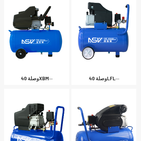
وصلة 40LFL···
وصلة 40XBM···