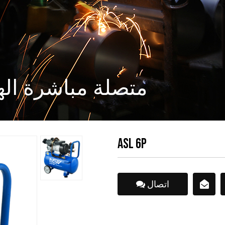
ASL متصلة مباشرة 
ASL 6P
اتصال