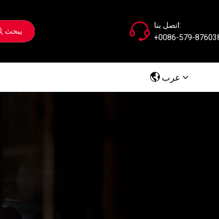
اتصل بنا:
يبحث
+0086-579-87603
عرب
Chinese
English
Русский
عرب
España