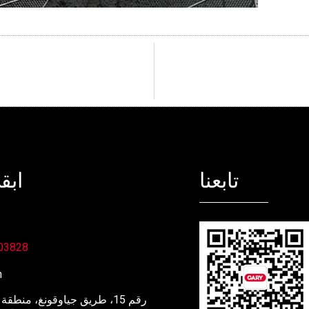
تابعنا
ابق
03828
m