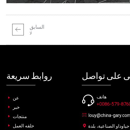
السابق
لا
ى على تواصل
روابط سريعة
هاتف
عن
+0086-579-876
خبر
louy@china-gary.co
منتجات
حلقه العمل
رقم 15، طريق جياوقونغ، منطقة جياوداو الصناعية، بلدة