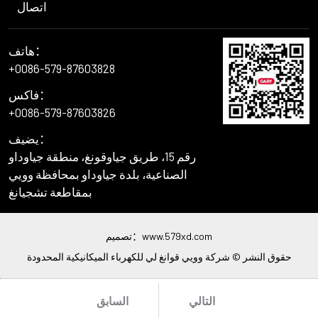
اتصال
هاتف：
+0086-579-87603828
فاكس：
+0086-579-87603826
يضيف：
رقم 15، طريق جياوقونغ، منطقة جياوداو
الصناعية، بلدة جياوداو بمحافظة وويي
بمقاطعة تشجيانغ
www.579xd.com
تصميم：
حقوق النشر © شركة وويي قوانغ لي للكهرباء الميكانيكية المحدودة
التالي
السابق