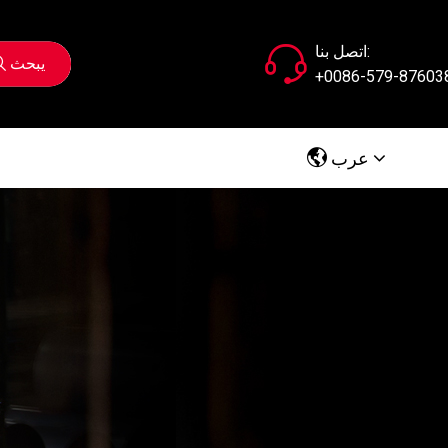
اتصل بنا:
يبحث
+0086-579-87603
عرب
Chinese
English
Русский
عرب
España