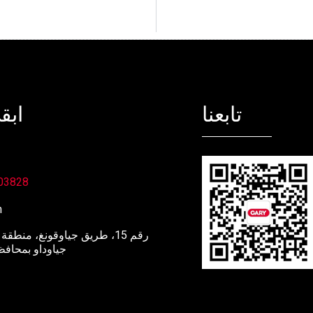
تابعنا
ابق
03828
m
جياوداو بمحافظ