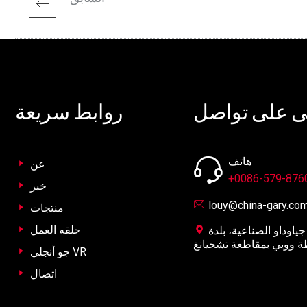
ى على تواصل
روابط سريعة
هاتف
عن
+0086-579-876
خبر
louy@china-gary.co
منتجات
حلقه العمل
رقم 15، طريق جياوقونغ، منطقة جياوداو الصناعية، بلدة
ة وويي بمقاطعة تشجيانغ
جو أنجلي VR
اتصال