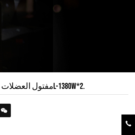
مفتول العضلات الخالي من الزيت 50L-1380W*2.