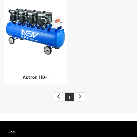
Astron 110···
1
بيت