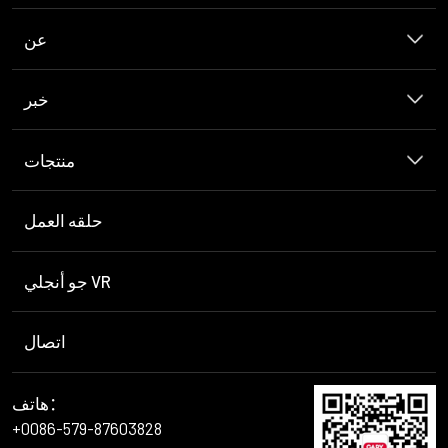
عن
خبر
منتجات
حلقه العمل
جو أنجلي VR
اتصال
هاتف：
+0086-579-87603828